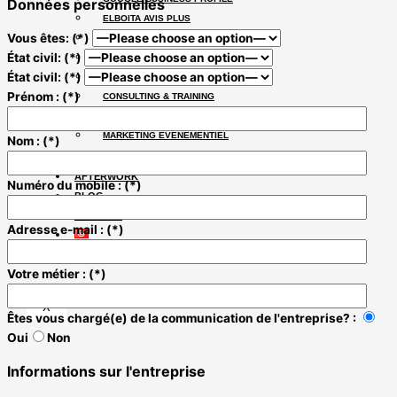
Données personnelles
ELBOITA AVIS PLUS
Vous êtes: (*)
BRANDING & CRÉATION GRAPHIQUE
État civil: (*)
PRODUCTION AUDIOVISUELLE
État civil: (*)
ANIMATION MOTION DESIGN
Prénom : (*)
CONSULTING & TRAINING
SPONSORING
MARKETING ÉVÉNEMENTIEL
Nom : (*)
STUDIO
AFTERWORK
Numéro du mobile : (*)
BLOG
CONTACT
Adresse e-mail : (*)
Votre métier : (*)
X
Êtes vous chargé(e) de la communication de l'entreprise? :
Oui
Non
Informations sur l'entreprise