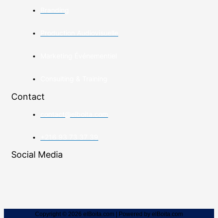
Branding
Production Audiovisuelle
Marketing Événementiel
Consulting & Training
Contact
contact@elboita.com
+216 93 73 37 39
Social Media
Copyright © 2026 elBoita.com | Powered by elBoita.com