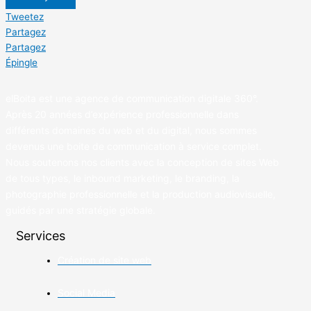
Tweetez
Partagez
Partagez
Épingle
elBoita est une agence de communication digitale 360°.
Après 20 années d’expérience professionnelle dans
différents domaines du web et du digital, nous sommes
devenus une boite de communication à service complet.
Nous soutenons nos clients avec la conception de sites Web
de tous types, le inbound marketing, le branding, la
photographie professionnelle et la production audiovisuelle,
guidés par une stratégie globale.
Services
Création de site web
Social Media