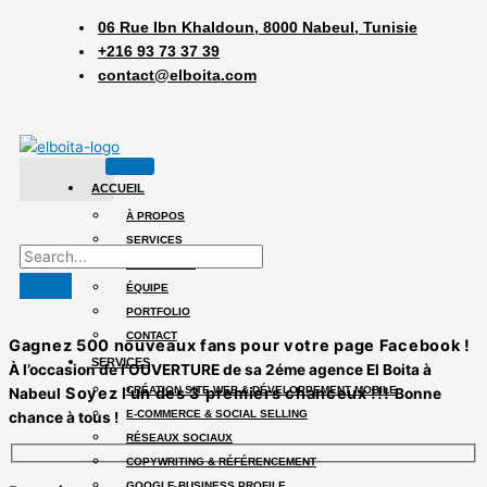
06 Rue Ibn Khaldoun, 8000 Nabeul, Tunisie
+216 93 73 37 39
contact@elboita.com
ACCUEIL
À PROPOS
SERVICES
PROCESSUS
ÉQUIPE
PORTFOLIO
CONTACT
Gagnez 500 nouveaux fans pour votre page Facebook !
SERVICES
À l’occasion de l’OUVERTURE de sa 2éme agence
El Boita
à
Soyez l’un des 3 premiers chanceux !!!
CRÉATION SITE WEB & DÉVELOPPEMENT MOBILE
Nabeul
Bonne
E-COMMERCE & SOCIAL SELLING
chance à tous !
RÉSEAUX SOCIAUX
COPYWRITING & RÉFÉRENCEMENT
GOOGLE BUSINESS PROFILE