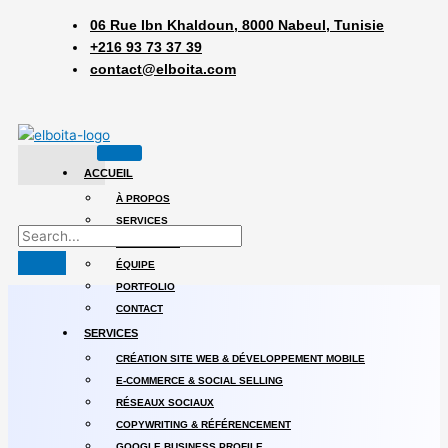
06 Rue Ibn Khaldoun, 8000 Nabeul, Tunisie
+216 93 73 37 39
contact@elboita.com
ACCUEIL
À PROPOS
SERVICES
PROCESSUS
ÉQUIPE
PORTFOLIO
CONTACT
SERVICES
CRÉATION SITE WEB & DÉVELOPPEMENT MOBILE
E-COMMERCE & SOCIAL SELLING
RÉSEAUX SOCIAUX
COPYWRITING & RÉFÉRENCEMENT
GOOGLE BUSINESS PROFILE