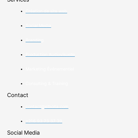
Création de site web
Social Media
Branding
Production Audiovisuelle
Marketing Événementiel
Consulting & Training
Contact
contact@elboita.com
+216 93 73 37 39
Social Media