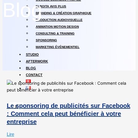
Blog
ELBOITA AVIS PLUS
BRANDING & CRÉATION GRAPHIQUE
PRODUCTION AUDIOVISUELLE
ANIMATION MOTION DESIGN
CONSULTING & TRAINING
SPONSORING
MARKETING ÉVÉNEMENTIEL
STUDIO
AFTERWORK
BLOG
CONTACT
Le sponsoring de publicités sur Facebook
X
: Comment cela peut bénéficier à votre
entreprise
Lire