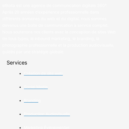
elBoita est une agence de communication digitale 360°.
Après 20 années d’expérience professionnelle dans
différents domaines du web et du digital, nous sommes
devenus une boite de communication à service complet.
Nous soutenons nos clients avec la conception de sites Web
de tous types, le inbound marketing, le branding, la
photographie professionnelle et la production audiovisuelle,
guidés par une stratégie globale.
Services
Création de site web
Social Media
Branding
Production Audiovisuelle
Marketing Événementiel