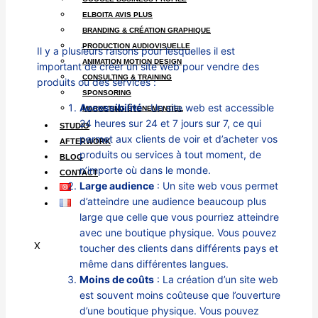
ELBOITA AVIS PLUS
BRANDING & CRÉATION GRAPHIQUE
PRODUCTION AUDIOVISUELLE
Il y a plusieurs raisons pour lesquelles il est
ANIMATION MOTION DESIGN
important de créer un site web pour vendre des
CONSULTING & TRAINING
produits ou des services :
SPONSORING
Accessibilité
: Un site web est accessible
MARKETING ÉVÉNEMENTIEL
24 heures sur 24 et 7 jours sur 7, ce qui
STUDIO
permet aux clients de voir et d’acheter vos
AFTERWORK
produits ou services à tout moment, de
BLOG
n’importe où dans le monde.
CONTACT
Large audience
: Un site web vous permet
d’atteindre une audience beaucoup plus
large que celle que vous pourriez atteindre
avec une boutique physique. Vous pouvez
X
toucher des clients dans différents pays et
même dans différentes langues.
Moins de coûts
: La création d’un site web
est souvent moins coûteuse que l’ouverture
d’une boutique physique. Vous pouvez