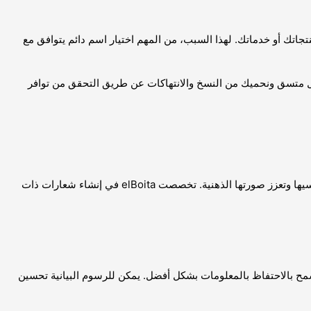
اتك أو خدماتك. لهذا السبب، من المهم اختيار اسم دائم يتوافق مع
 بشكل متسق ونحميك من النسخ والانتهاكات عن طريق التحقق من توافر
تعد تصميمات الشعارات أمرًا حاسمًا للهوية البصرية للشركة. يساعد elBoita الشركات في إنشاء شعارات احترافية وفريدة وتعبيرية تميزها عن منافسيها وتعزز صورتها الذهنية. تخصصت elBoita في إنشاء شعارات ذات
تسمح بالاحتفاظ بالمعلومات بشكل أفضل. يمكن للرسوم البيانية تحسين