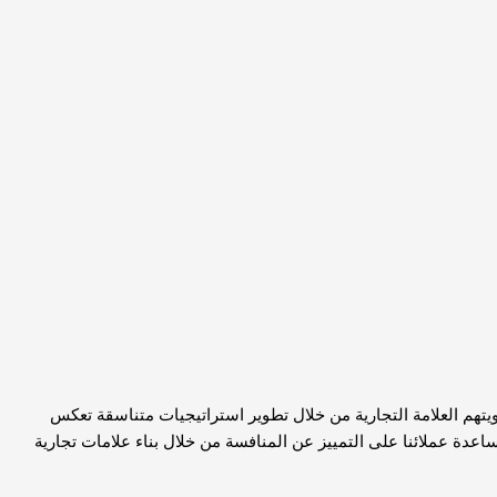
تؤثر في قرار شرائهم. في elBoita ، نقدم الدعم للشركات في تحديد هويتهم العلامة التجارية من خلال تطوير استراتيجيات متناسقة تعكس
دة عملائنا على التمييز عن المنافسة من خلال بناء علامات تجارية