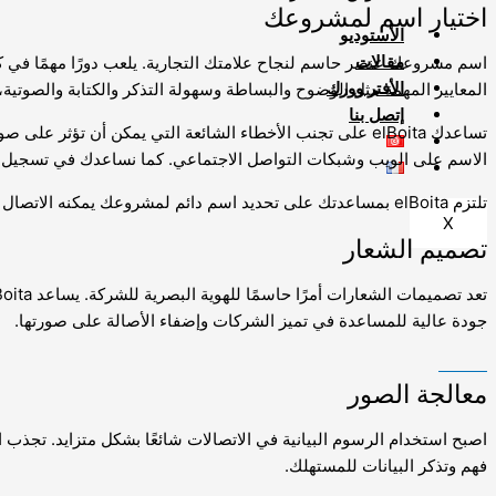
اختيار اسم لمشروعك
الأستوديو
مقالات
اسم مشروعك عنصر حاسم لنجاح علامتك التجارية. يلعب دورًا مهمًا في كي
الأفتر وورك
المعايير المهمة مثل الوضوح والبساطة وسهولة التذكر والكتابة والصوتية
إتصل بنا
تساعدك elBoita على تجنب الأخطاء الشائعة التي يمكن أن
الاسم على الويب وشبكات التواصل الاجتماعي. كما نساعدك في تسجيل ا
تلتزم elBoita بمساعدتك على تحديد اسم دائم لمشروعك يمكنه الاتصال بسهولة مع المستهلكين ويحفزهم على تذكر شركتك.
X
تصميم الشعار
جودة عالية للمساعدة في تميز الشركات وإضفاء الأصالة على صورتها.
معالجة الصور
اصبح استخدام الرسوم البيانية في الاتصالات شائعًا بشكل متزايد. تجذب 
فهم وتذكر البيانات للمستهلك.