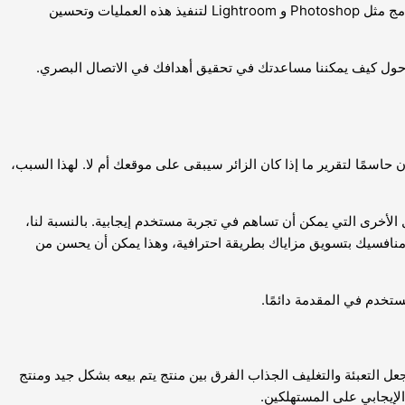
تقدم شركة ElBoita خدمة معالجة الصور لتحسين الصور باستخدام تقنيات مثل التنسيق وتصحيح البيانات وتعزيز الأرقام. يستخدم خبراء ElBoita برامج مثل Photoshop و Lightroom لتنفيذ هذه العمليات وتحسين
ون حاسمًا لتقرير ما إذا كان الزائر سيبقى على موقعك أم لا. لهذا السبب،
ل الأخرى التي يمكن أن تساهم في تجربة مستخدم إيجابية. بالنسبة لنا،
منافسيك بتسويق مزاياك بطريقة احترافية، وهذا يمكن أن يحسن من
خدم في المقدمة دائمًا.
لتعبئة والتغليف الجذاب الفرق بين منتج يتم بيعه بشكل جيد ومنتج
الإيجابي على المستهلكين.