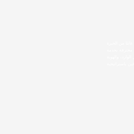
elBoit هي وكالة اتصال رقمية وإنتاج سمعي بصري 360 درجة. بعد 20 عامًا من الخبرة
 محترفة بخدمة
لوارد، والهوية
ين باستراتيجية